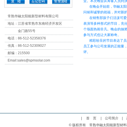
堂。本次晚会从筹备人员到
在晚会开始前，华融太阳能
问候和诚挚的祝福，并对新
常熟华融太阳能新型材料有限公司
在销售部孩子们活泼可爱的
地址：江苏省常熟市东南经济开发区
表演等多种形式的节目，充
个场面热闹非凡。晚会的抽
金门路55号
参与方式也让大家称奇。
电话：86-512-52358376
精彩纷呈的节目表达了员工
传真：86-512-52309027
员工参与公司发展的正能量
评。
邮编：215500
Email:
sales@spmsolar.com
|
首 页
|
公司简介
|
© 版权所有 常熟华融太阳能新型材