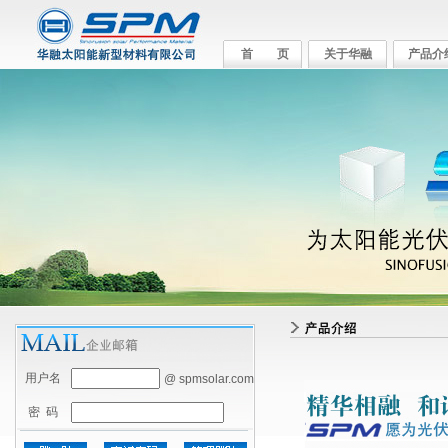
首 页
关于华融
产品介
用户名
@ spmsolar.com
密 码