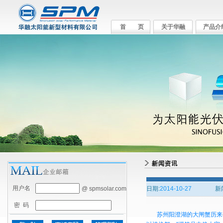
首 页
关于华融
产品介
用户名
@ spmsolar.com
日期:
2014-10-27
新
密 码
苏州阳澄湖的大闸蟹历来