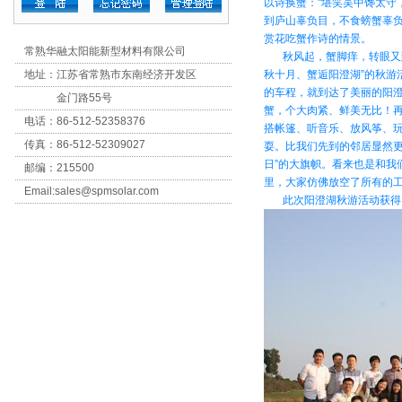
以诗换蟹："堪笑吴中馋太守
到庐山辜负目，不食螃蟹辜
赏花吃蟹作诗的情景。
常熟华融太阳能新型材料有限公司
秋风起，蟹脚痒，转眼又到
地址：江苏省常熟市东南经济开发区
秋十月、蟹逅阳澄湖”的秋游
的车程，就到达了美丽的阳澄
金门路55号
蟹，个大肉紧、鲜美无比！
电话：86-512-52358376
搭帐篷、听音乐、放风筝、
传真：86-512-52309027
耍。比我们先到的邻居显然更
日”的大旗帜。看来也是和
邮编：215500
里，大家仿佛放空了所有的
Email:
sales@spmsolar.com
此次阳澄湖秋游活动获得了