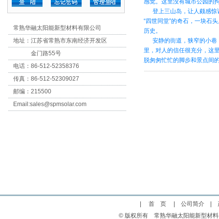
感觉。这里没有城市公园的
登上三山岛，让人颇感惊讶
“四世同堂”的奇石，一块石
常熟华融太阳能新型材料有限公司
历史。
地址：江苏省常熟市东南经济开发区
安静的街道，狭窄的小巷，
里，对人的信任很充分，这
金门路55号
脱匆匆忙忙的脚步和景点间的
电话：86-512-52358376
传真：86-512-52309027
邮编：215500
Email:
sales@spmsolar.com
|
首 页
|
公司简介
|
© 版权所有 常熟华融太阳能新型材